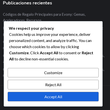
Publicaciones recientes
Códigos de Regalo Principales para Evony: Gemas,
Aceleradores, Recursos
We respect your privacy
Mejores estrategias para utilizar códigos de regalo de Evony:
gemas, aceleradores, recursos
Cookies help us improve your experience, deliver
personalized content, and analyze traffic. You can
Códigos de regalo caducados en Evony: gemas, aceleradores,
choose which cookies to allow by clicking
recursos
Customize
. Click
Accept All
to consent or
Reject
Códigos de regalo generados por usuarios para Evony: gemas,
All
to decline non-essential cookies.
aceleraciones, potenciadores
Códigos de regalo gratuitos para Evony: gemas, aceleradores,
Customize
recursos
Reject All
Accept All
2026© All right reserved by Radiustheme