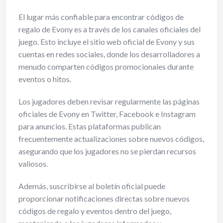
El lugar más confiable para encontrar códigos de
regalo de Evony es a través de los canales oficiales del
juego. Esto incluye el sitio web oficial de Evony y sus
cuentas en redes sociales, donde los desarrolladores a
menudo comparten códigos promocionales durante
eventos o hitos.
Los jugadores deben revisar regularmente las páginas
oficiales de Evony en Twitter, Facebook e Instagram
para anuncios. Estas plataformas publican
frecuentemente actualizaciones sobre nuevos códigos,
asegurando que los jugadores no se pierdan recursos
valiosos.
Además, suscribirse al boletín oficial puede
proporcionar notificaciones directas sobre nuevos
códigos de regalo y eventos dentro del juego,