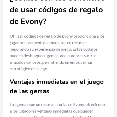
de usar códigos de regalo
de Evony?
Utilizar códigos de regalo de Evony proporciona a los
jugadores aumentos inmediatos en recursos,
mejorando su experiencia de juego. Estos códigos
pueden desbloquear gemas, aceleradores y otros
artículos valiosos, permitiendo un enfoque más
estratégico del juego.
Ventajas inmediatas en el juego
de las gemas
Las gemas son un recurso crucial en Evony, ofreciendo
a los jugadores ventajas inmediatas que pueden