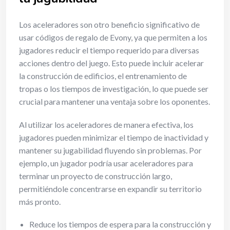
Los aceleradores son otro beneficio significativo de
usar códigos de regalo de Evony, ya que permiten a los
jugadores reducir el tiempo requerido para diversas
acciones dentro del juego. Esto puede incluir acelerar
la construcción de edificios, el entrenamiento de
tropas o los tiempos de investigación, lo que puede ser
crucial para mantener una ventaja sobre los oponentes.
Al utilizar los aceleradores de manera efectiva, los
jugadores pueden minimizar el tiempo de inactividad y
mantener su jugabilidad fluyendo sin problemas. Por
ejemplo, un jugador podría usar aceleradores para
terminar un proyecto de construcción largo,
permitiéndole concentrarse en expandir su territorio
más pronto.
Reduce los tiempos de espera para la construcción y