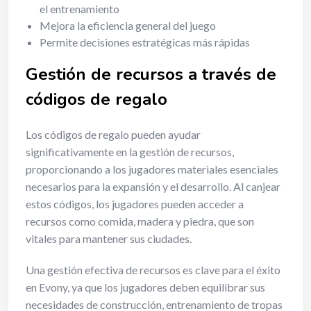
el entrenamiento
Mejora la eficiencia general del juego
Permite decisiones estratégicas más rápidas
Gestión de recursos a través de
códigos de regalo
Los códigos de regalo pueden ayudar
significativamente en la gestión de recursos,
proporcionando a los jugadores materiales esenciales
necesarios para la expansión y el desarrollo. Al canjear
estos códigos, los jugadores pueden acceder a
recursos como comida, madera y piedra, que son
vitales para mantener sus ciudades.
Una gestión efectiva de recursos es clave para el éxito
en Evony, ya que los jugadores deben equilibrar sus
necesidades de construcción, entrenamiento de tropas