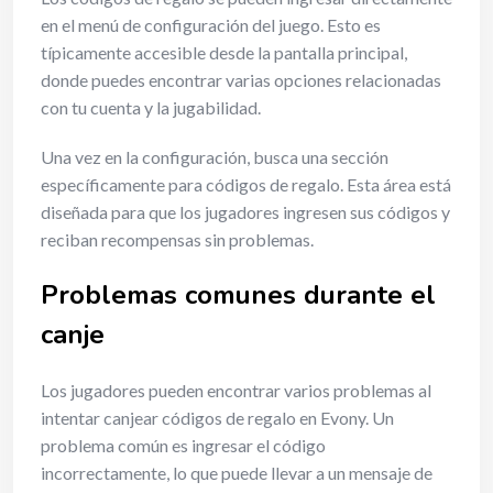
en el menú de configuración del juego. Esto es
típicamente accesible desde la pantalla principal,
donde puedes encontrar varias opciones relacionadas
con tu cuenta y la jugabilidad.
Una vez en la configuración, busca una sección
específicamente para códigos de regalo. Esta área está
diseñada para que los jugadores ingresen sus códigos y
reciban recompensas sin problemas.
Problemas comunes durante el
canje
Los jugadores pueden encontrar varios problemas al
intentar canjear códigos de regalo en Evony. Un
problema común es ingresar el código
incorrectamente, lo que puede llevar a un mensaje de