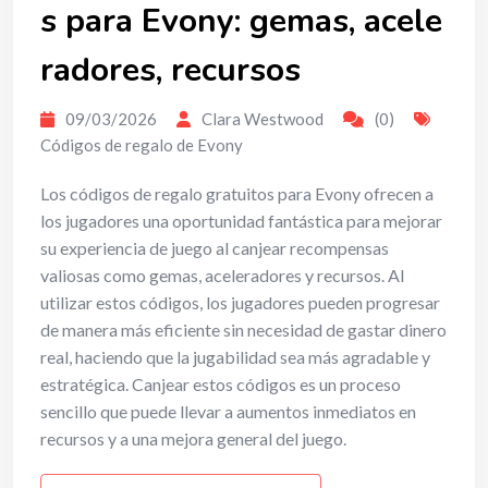
s para Evony: gemas, acele
radores, recursos
09/03/2026
Clara Westwood
(0)
Códigos de regalo de Evony
Los códigos de regalo gratuitos para Evony ofrecen a
los jugadores una oportunidad fantástica para mejorar
su experiencia de juego al canjear recompensas
valiosas como gemas, aceleradores y recursos. Al
utilizar estos códigos, los jugadores pueden progresar
de manera más eficiente sin necesidad de gastar dinero
real, haciendo que la jugabilidad sea más agradable y
estratégica. Canjear estos códigos es un proceso
sencillo que puede llevar a aumentos inmediatos en
recursos y a una mejora general del juego.