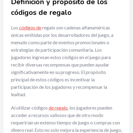
Definición y propósito de los
códigos de regalo
Los
códigos de
regalo son cadenas alfanuméricas
únicas emitidas por los desarrolladores del juego, a
menudo como parte de eventos promocionales o
estrategias de participación comunitaria. Los
jugadores ingresan estos códigos en el juego para
recibir diversas recompensas que pueden ayudar
significativamente en su progreso. El propósito
principal de estos códigos es incentivar la
participación de los jugadores y recompensar la
lealtad.
Al utilizar códigos
de regalo
, los jugadores pueden
acceder a recursos valiosos que de otro modo
requerirían un extenso tiempo de juego o compras con
dinero real. Esto no solo mejora la experiencia de juego,