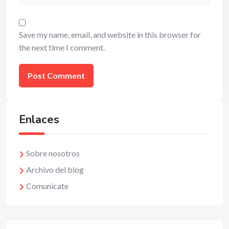
Save my name, email, and website in this browser for
the next time I comment.
Enlaces
Sobre nosotros
Archivo del blog
Comunícate