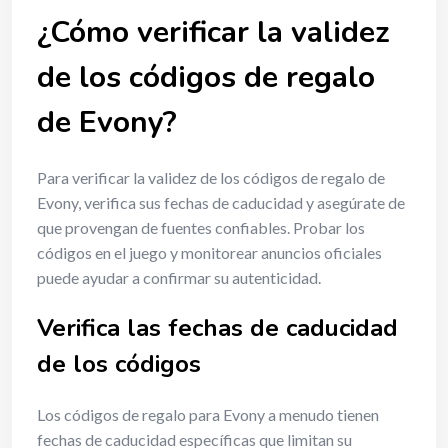
¿Cómo verificar la validez
de los códigos de regalo
de Evony?
Para verificar la validez de los códigos de regalo de
Evony, verifica sus fechas de caducidad y asegúrate de
que provengan de fuentes confiables. Probar los
códigos en el juego y monitorear anuncios oficiales
puede ayudar a confirmar su autenticidad.
Verifica las fechas de caducidad
de los códigos
Los códigos de regalo para Evony a menudo tienen
fechas de caducidad específicas que limitan su