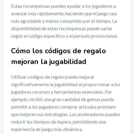
Estas recompensas pueden ayudar a los jugadores a
avanzar más rápidamente, haciendo que el juego sea
más agradable y menos consumido por el tiempo. La
disponibilidad de estas recompensas puede variar
según el código específico y el período promocional.
Cómo los códigos de regalo
mejoran la jugabilidad
Utilizar códigos de regalo puede mejorar
significativamente la jugabilidad al proporcionar a los
jugadores recursos y herramientas esenciales. Por
ejemplo, recibir una gran cantidad de gemas puede
permitir a los jugadores comprar artículos premium
que mejoren sus estrategias. Los aceleradores pueden
reducir los tiempos de espera, permitiendo una
experiencia de juego más dinámica.