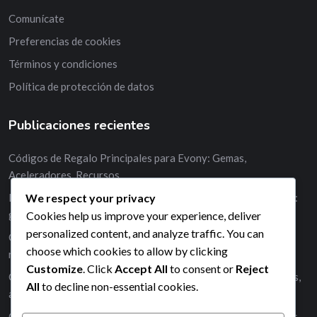
Comunícate
Preferencias de cookies
Términos y condiciones
Política de protección de datos
Publicaciones recientes
Códigos de Regalo Principales para Evony: Gemas,
Aceleradores, Recursos
We respect your privacy
Mejores estrategias para utilizar códigos de regalo de Evony:
gemas, aceleradores, recursos
Cookies help us improve your experience, deliver
personalized content, and analyze traffic. You can
Códigos de regalo caducados en Evony: gemas, aceleradores,
choose which cookies to allow by clicking
recursos
Customize
. Click
Accept All
to consent or
Reject
Códigos de regalo generados por usuarios para Evony: gemas,
All
to decline non-essential cookies.
aceleraciones, potenciadores
Códigos de regalo gratuitos para Evony: gemas, aceleradores,