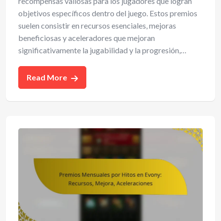
recompensas valiosas para los jugadores que logran
objetivos específicos dentro del juego. Estos premios
suelen consistir en recursos esenciales, mejoras
beneficiosas y aceleradores que mejoran
significativamente la jugabilidad y la progresión,…
Read More