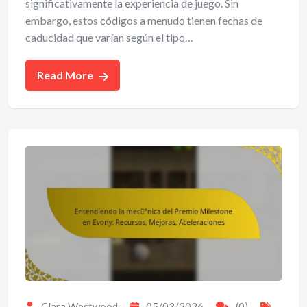
significativamente la experiencia de juego. Sin
embargo, estos códigos a menudo tienen fechas de
caducidad que varían según el tipo…
Read More
Clara Westwood
05/03/2026
(0)