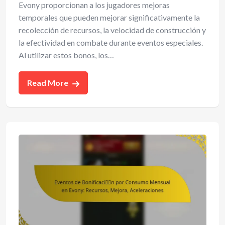
Evony proporcionan a los jugadores mejoras
temporales que pueden mejorar significativamente la
recolección de recursos, la velocidad de construcción y
la efectividad en combate durante eventos especiales.
Al utilizar estos bonos, los…
Read More