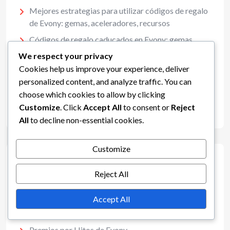
Mejores estrategias para utilizar códigos de regalo
de Evony: gemas, aceleradores, recursos
Códigos de regalo caducados en Evony: gemas,
aceleradores, recursos
We respect your privacy
Códigos de regalo generados por usuarios para
Cookies help us improve your experience, deliver
Evony: gemas, aceleraciones, potenciadores
personalized content, and analyze traffic. You can
choose which cookies to allow by clicking
Códigos de regalo gratuitos para Evony: gemas,
Customize
. Click
Accept All
to consent or
Reject
aceleradores, recursos
All
to decline non-essential cookies.
Customize
Categorías
Reject All
Códigos de regalo de Evony
Accept All
Eventos de Bonificación de Evony
Premios por Hitos de Evony