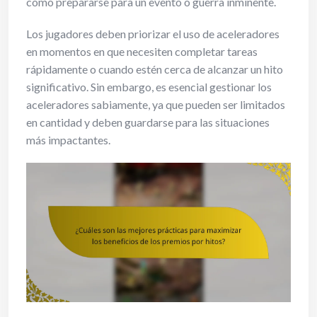
como prepararse para un evento o guerra inminente.
Los jugadores deben priorizar el uso de aceleradores
en momentos en que necesiten completar tareas
rápidamente o cuando estén cerca de alcanzar un hito
significativo. Sin embargo, es esencial gestionar los
aceleradores sabiamente, ya que pueden ser limitados
en cantidad y deben guardarse para las situaciones
más impactantes.