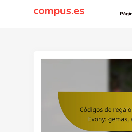
to
compus.es
content
Págin