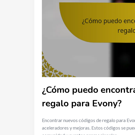
¿Cómo puedo encontra
regalo para Evony?
Encontrar nuevos códigos de regalo para Evo
aceleradores y mejoras. Estos códigos se pued