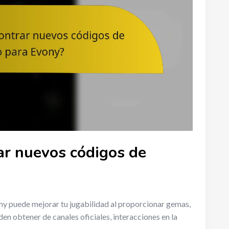
r nuevos códigos de
ny puede mejorar tu jugabilidad al proporcionar gemas,
en obtener de canales oficiales, interacciones en la