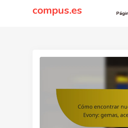
to
compus.es
content
Págin