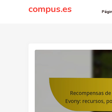
to
compus.es
content
Págin