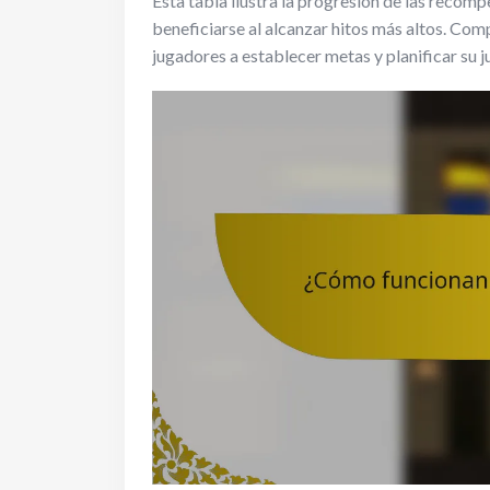
Esta tabla ilustra la progresión de las reco
beneficiarse al alcanzar hitos más altos. Co
jugadores a establecer metas y planificar su 