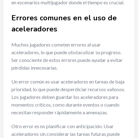
en escenarios multijugador donde el tiempo es crucial.
Errores comunes en el uso de
aceleradores
Muchos jugadores cometen errores al usar
aceleradores, lo que puede obstaculizar su progreso.
Ser consciente de estos errores puede ayudar a evitar
pérdidas innecesarias.
Un error común es usar aceleradores en tareas de baja
prioridad, lo que puede desperdiciar recursos valiosos.
Los jugadores deben guardar los aceleradores para
momentos críticos, como durante eventos o cuando
necesitan responder rápidamente a amenazas.
Otro error es no planificar con anticipación. Usar
aceleradores sin considerar las tareas futuras puede