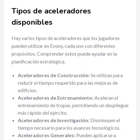
Tipos de aceleradores
disponibles
Hay varios tipos de aceleradores que los jugadores
pueden utilizar en Evony, cada uno con diferentes
propósitos. Comprender estos puede ayudar en la
planificación estratégica.
Aceleradores de Construcción:
Se utilizan para
reducir el tiempo requerido para las mejoras de
edificios.
Aceleradores de Entrenamiento:
Aceleran el
entrenamiento de tropas, permitiendo un despliegue
más rápido del ejército.
Aceleradores de Investigación:
Disminuyen el
tiempo necesario para los avances tecnológicos.
Aceleradores Generales:
Pueden aplicarse a