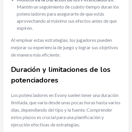
Mantén un seguimiento de cuánto tiempo duran los
potenciadores para asegurarte de que estás
aprovechando al máximo sus efectos antes de que
expiren.
Al emplear estas estrategias, los jugadores pueden
mejorar su experiencia de juego y lograr sus objetivos
de manera más eficiente.
Duración y limitaciones de los
potenciadores
Los potenciadores en Evony suelen tener una duración
limitada, que varía desde unas pocas horas hasta varios
días, dependiendo del tipo y la fuente. Comprender
estos plazos es crucial para una planificación y
ejecución efectivas de estrategias.