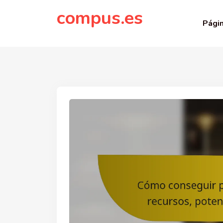
to
compus.es
content
Págin