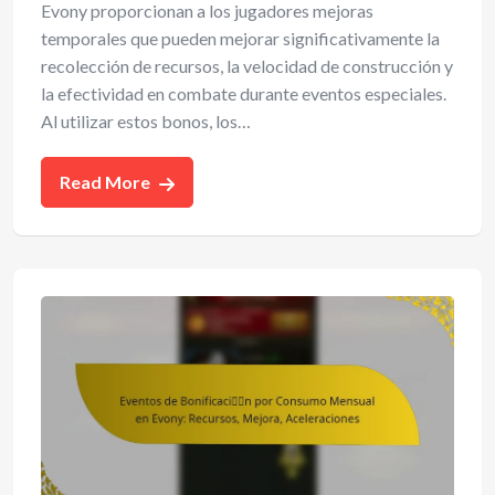
Evony proporcionan a los jugadores mejoras
temporales que pueden mejorar significativamente la
recolección de recursos, la velocidad de construcción y
la efectividad en combate durante eventos especiales.
Al utilizar estos bonos, los…
Read More