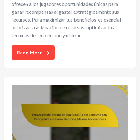
ofrecen a los jugadores oportunidades únicas para
ganar recompensas al gastar estratégicamente sus
recursos. Para maximizar tus beneficios, es esencial
priorizar la asignación de recursos, optimizar las
técnicas de recolección y utilizar…
Read More