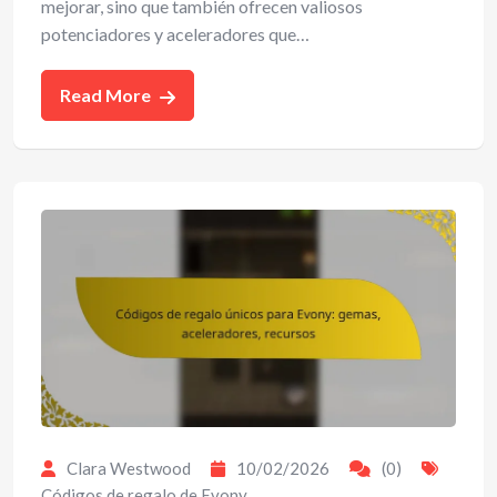
mejorar, sino que también ofrecen valiosos
potenciadores y aceleradores que…
Read More
Clara Westwood
10/02/2026
(0)
Códigos de regalo de Evony